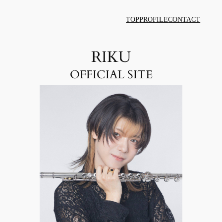
内
TOP
PROFILE
CONTACT
容
を
ス
RIKU
キ
OFFICIAL SITE
ッ
プ